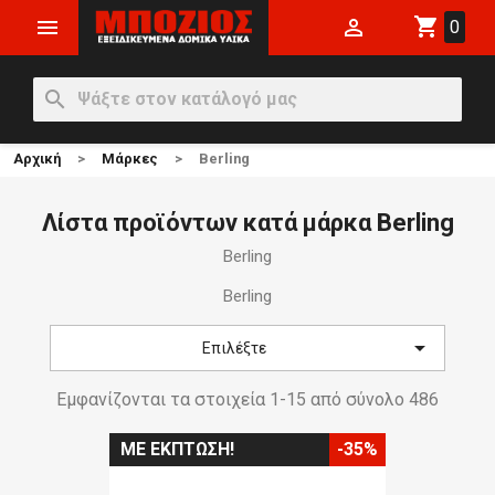
shopping_cart


0
search
Αρχική
Μάρκες
Berling
Λίστα προϊόντων κατά μάρκα Berling
Berling
Berling

Επιλέξτε
Εμφανίζονται τα στοιχεία 1-15 από σύνολο 486
ΜΕ ΈΚΠΤΩΣΗ!
-35%