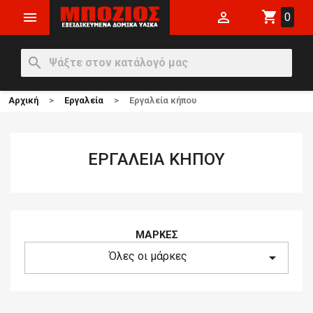
shopping_cart


0
search
Αρχική
Εργαλεία
Εργαλεία κήπου
ΕΡΓΑΛΕΊΑ ΚΉΠΟΥ
ΜΆΡΚΕΣ
Όλες οι μάρκες
arrow_drop_down