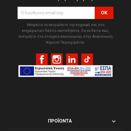
Μπορείτε να ακυρώσετε την εγγραφή σας στο
ενημερωτικό δελτίο οποτεδήποτε. Για να δείτε πώς,
ανατρέξτε στα στοιχεία επικοινωνίας στην Ανακοίνωση
Νομικού Περιεχομένου.
Facebook
Instagram
LinkedIn
TikTok

ΠΡΟΪΌΝΤΑ