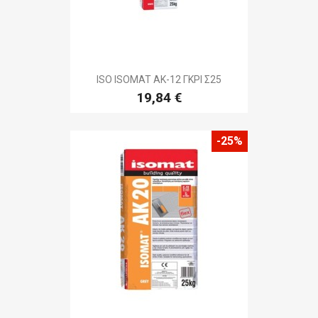
ISO ISOMAT AK-12 ΓΚΡΙ Σ25
19,84 €
-25%