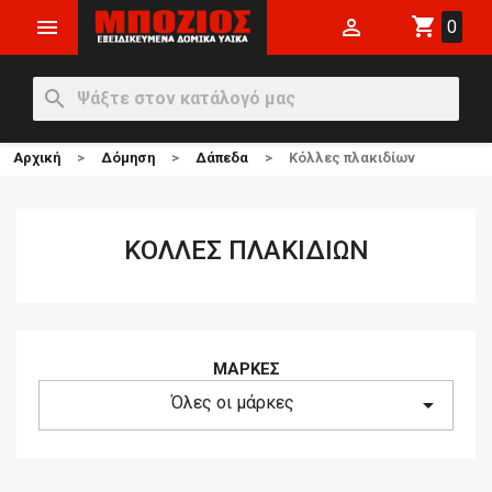
shopping_cart


0
search
Αρχική
Δόμηση
Δάπεδα
Κόλλες πλακιδίων
ΚΌΛΛΕΣ ΠΛΑΚΙΔΊΩΝ
ΜΆΡΚΕΣ
Όλες οι μάρκες
arrow_drop_down