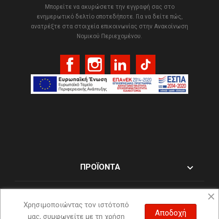
Μπορείτε να ακυρώσετε την εγγραφή σας στο
ενημερωτικό δελτίο οποτεδήποτε. Για να δείτε πώς,
ανατρέξτε στα στοιχεία επικοινωνίας στην Ανακοίνωση
Νομικού Περιεχομένου.
Facebook
Instagram
LinkedIn
TikTok

ΠΡΟΪΌΝΤΑ

Η ΕΤΑΙΡΊΑ ΜΑΣ
Χρησιμοποιώντας τον ιστότοπό
Αποδοχή

μας, συμφωνείτε με τη χρήση
Ο ΛΟΓΑΡΙΑΣΜΌΣ ΣΑΣ