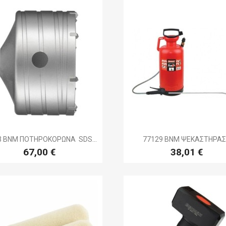


Γρήγορη προβολή
Γρήγορη προβολ
3 BNM ΠΟΤΗΡΟΚΟΡΩΝΑ SDS...
77129 BNM ΨΕΚΑΣΤΗΡΑΣ.
67,00 €
38,01 €