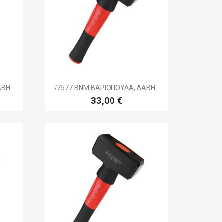

ή
Γρήγορη προβολή
ΒΗ...
77577 BNM ΒΑΡΙΟΠΟΥΛΑ, ΛΑΒΗ...
33,00 €