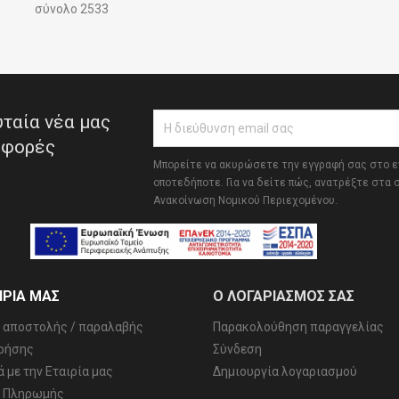
σύνολο 2533
ταία νέα μας
σφορές
Μπορείτε να ακυρώσετε την εγγραφή σας στο 
οποτεδήποτε. Για να δείτε πώς, ανατρέξτε στα 
Ανακοίνωση Νομικού Περιεχομένου.
ΙΡΊΑ ΜΑΣ
Ο ΛΟΓΑΡΙΑΣΜΌΣ ΣΑΣ
 αποστολής / παραλαβής
Παρακολούθηση παραγγελίας
ρήσης
Σύνδεση
ά με την Εταιρία μας
Δημιουργία λογαριασμού
ι Πληρωμής