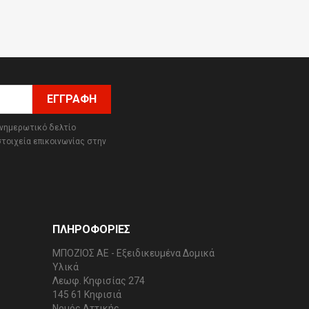
ενημερωτικό δελτίο
στοιχεία επικοινωνίας στην
ΠΛΗΡΟΦΟΡΊΕΣ
ΜΠΟΖΙΟΣ ΑΕ - Εξειδικευμένα Δομικά
Υλικά
Λεωφ. Κηφισίας 274
145 61 Κηφισιά
Νομός Αττικής