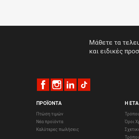
Μάθετε τα τελευ
και ειδικές προ
Facebook
Instagram
LinkedIn
TikTok
ΠΡΟΪΌΝΤΑ
Η ΕΤΑ
Πτώση τιμών
Τρόποι
Νέα προϊόντα
Όροι Χ
Καλύτερες πωλήσεις
Σχετικ
Τρόπο