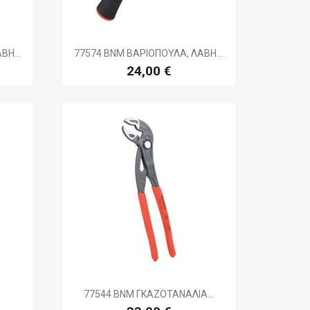

ή
Γρήγορη προβολή
ΒΗ...
77574 BNM ΒΑΡΙΟΠΟΥΛΑ, ΛΑΒΗ...
24,00 €

ή
Γρήγορη προβολή
.
77544 BNM ΓΚΑΖΟΤΑΝΑΛΙΑ...