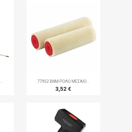

ή
Γρήγορη προβολή
..
77952 BNM ΡΟΛΟ ΜΕΣΑΙΟ...
3,52 €