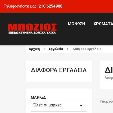
Τηλεφωνήστε μας:
210 6254988
ΜΌΝΩΣΗ
ΧΡΏΜΑΤ
Αρχική
Εργαλεία
Διάφορα εργαλεία
Δ
ΔΙΆΦΟΡΑ ΕΡΓΑΛΕΊΑ
Διάφ
ΜΆΡΚΕΣ
Υπάρχου
Όλες οι μάρκες
arrow_drop_down