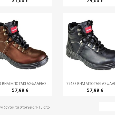
31,00 €
29,00 €


Γρήγορη προβολή
Γρήγορη προβολ
9 BNM ΜΠΟΤΑΚΙ ΑΣΦΑΛΕΙΑΣ...
77488 BNM ΜΠΟΤΑΚΙ ΑΣΦΑΛΕΙ
57,99 €
57,99 €
νίζονται τα στοιχεία 1-15 από