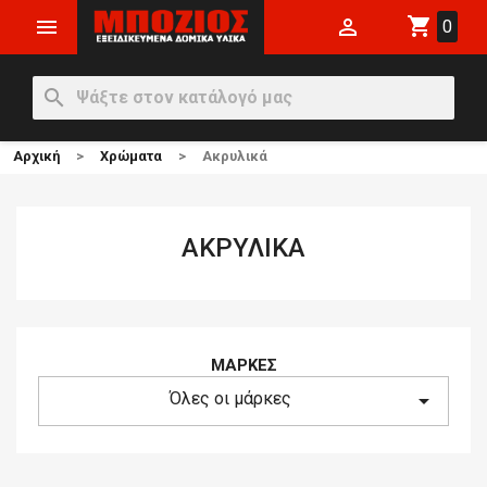
shopping_cart


0
search
Αρχική
Χρώματα
Ακρυλικά
ΑΚΡΥΛΙΚΆ
ΜΆΡΚΕΣ
Όλες οι μάρκες
arrow_drop_down