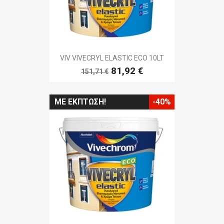
VIV VIVECRYL ELASTIC ECO 10LT
81,92 €
151,71 €
ΜΕ ΈΚΠΤΩΣΗ!
-40%