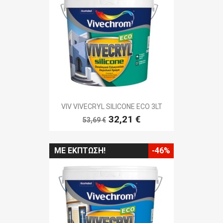
VIV VIVECRYL SILICONE ECO 3LT
32,21 €
53,69 €
ΜΕ ΈΚΠΤΩΣΗ!
-46%