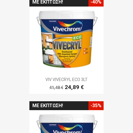
ΜΕ ΈΚΠΤΩΣΗ!
-40%
VIV VIVECRYL ECO 3LT
24,89 €
41,48 €
ΜΕ ΈΚΠΤΩΣΗ!
-35%