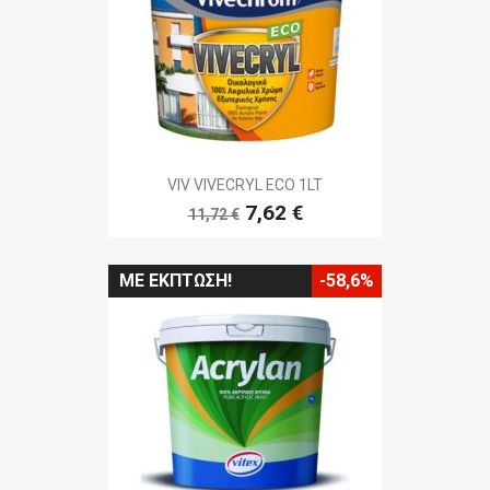
VIV VIVECRYL ECO 1LT
7,62 €
11,72 €
ΜΕ ΈΚΠΤΩΣΗ!
-58,6%