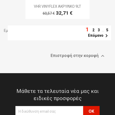
VHR VINYFLEX ΑΚΡΥΛΙΚΟ 9LT
32,71 €
60,57 €
1
2
3
…
5
Εμφανίζονται τα στοιχεία 1-15 από σύνολο 74

Επόμενο

Επιστροφή στην κορυφή
Μάθετε τα τελευταία νέα μας και
ειδικές προσφορές