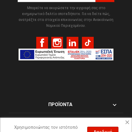
Μπορείτε να ακυρώσετε την εγγραφή σας στο
ενημερωτικό δελτίο οποτεδήποτε. Για να δείτε πώς,
ανατρέξτε στα στοιχεία επικοινωνίας στην Ανακοίνωση
Νομικού Περιεχομένου.
Facebook
Instagram
LinkedIn
TikTok

ΠΡΟΪΌΝΤΑ

Η ΕΤΑΙΡΊΑ ΜΑΣ
Χρησιμοποιώντας τον ιστότοπό