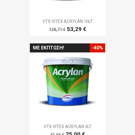
VTX VITEX ACRYLAN 10LT
53,29 €
128,71 €
ΜΕ ΈΚΠΤΩΣΗ!
-40%
VTX VITEX ACRYLAN 3LT
25,00 €
41,66 €