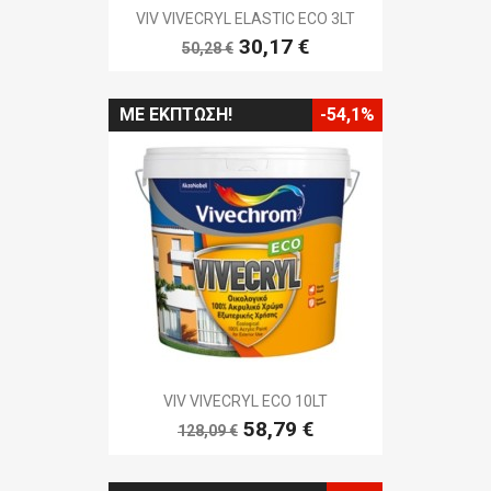
VIV VIVECRYL ELASTIC ECO 3LT
30,17 €
50,28 €
ΜΕ ΈΚΠΤΩΣΗ!
-54,1%
VIV VIVECRYL ECO 10LT
58,79 €
128,09 €