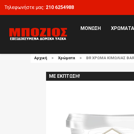
Τηλεφωνήστε μας:
210 6254988
ΜΌΝΩΣΗ
ΧΡΏΜΑΤ
Αρχική
Χρώματα
BR ΧΡΩΜΑ ΚΙΜΩΛΙΑΣ BARO
ΜΕ ΈΚΠΤΩΣΗ!