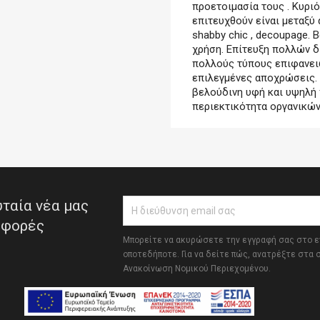
προετοιμασία τους . Κυρι
επιτευχθούν είναι μεταξύ 
shabby chic , decoupage.
χρήση. Επίτευξη πολλών δ
πολλούς τύπους επιφανειώ
επιλεγμένες αποχρώσεις. 
βελούδινη υφή και υψηλή 
περιεκτικότητα οργανικών
ταία νέα μας
σφορές
Μπορείτε να ακυρώσετε την εγγραφή σας στο 
οποτεδήποτε. Για να δείτε πώς, ανατρέξτε στα 
Ανακοίνωση Νομικού Περιεχομένου.