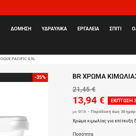
Α
ΔΌΜΗΣΗ
ΥΔΡΑΥΛΙΚΆ
ΕΡΓΑΛΕΊΑ
ΣΠΊΤΙ
Ό
QUE PACIFIC 0,5L
BR ΧΡΩΜΑ ΚΙΜΩΛΙΑΣ
-35%
21,45 €
13,94 €
ΈΚΠΤΩΣΗ 
με ΦΠΑ
Παράδοση έως 30 ημέρ
Χρώμα κιμωλίας για επίτευξη
Ποσότητα