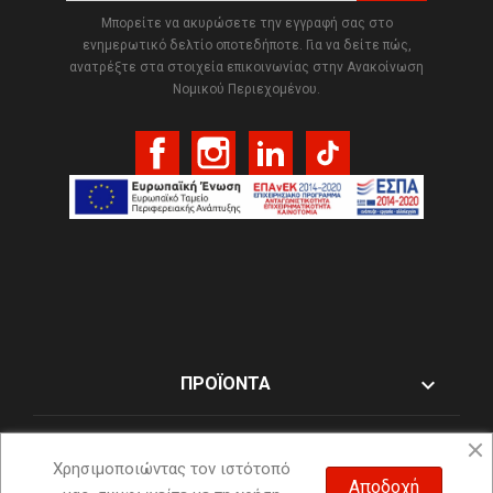
Μπορείτε να ακυρώσετε την εγγραφή σας στο
ενημερωτικό δελτίο οποτεδήποτε. Για να δείτε πώς,
ανατρέξτε στα στοιχεία επικοινωνίας στην Ανακοίνωση
Νομικού Περιεχομένου.
Facebook
Instagram
LinkedIn
TikTok

ΠΡΟΪΌΝΤΑ

Η ΕΤΑΙΡΊΑ ΜΑΣ
Χρησιμοποιώντας τον ιστότοπό
Αποδοχή